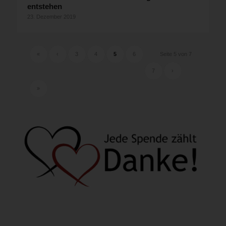
entstehen
23. Dezember 2019
«
‹
3
4
5
6
Seite 5 von 7
7
›
»