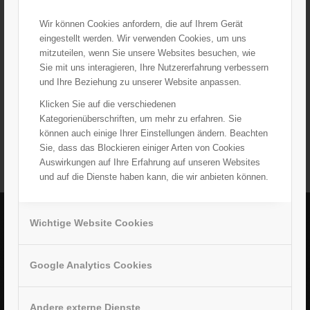
Wir können Cookies anfordern, die auf Ihrem Gerät
eingestellt werden. Wir verwenden Cookies, um uns
mitzuteilen, wenn Sie unsere Websites besuchen, wie
Sie mit uns interagieren, Ihre Nutzererfahrung verbessern
Herr Roloefsen, Geschäftsführer GAUDLITZ GmbH, übergab uns auch wieder
und Ihre Beziehung zu unserer Website anpassen.
in diesem Jahr eine Spende über 1000.- €. Verlässliche Unterstützer sind für
die Tafel Coburg e.V. die Grundlage unserer Arbeit. Wir sagen herzlichen
Klicken Sie auf die verschiedenen
Dank!
Kategorienüberschriften, um mehr zu erfahren. Sie
können auch einige Ihrer Einstellungen ändern. Beachten
Sie, dass das Blockieren einiger Arten von Cookies
Auswirkungen auf Ihre Erfahrung auf unseren Websites
und auf die Dienste haben kann, die wir anbieten können.
Wichtige Website Cookies
ADRESSE
Tafel Coburg e.V.
Google Analytics Cookies
Rodacher Straße 63
96450 Coburg
Andere externe Dienste
Telefon: +49 (0) 9561 982 93 35