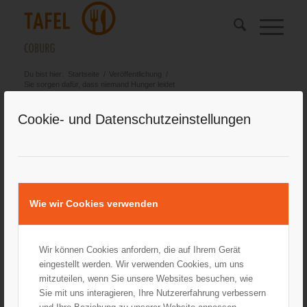
Du bist hier:
Startseite
/
Veröffentlichung
/
Sie sorgen dafür, dass niemand Hunger leidet
Cookie- und Datenschutzeinstellungen
Sie sorgen dafür, dass niemand Hunger
leidet
Coburger Tageblatt vom 15.10.2021
Sie sorgen dafür, dass niemand Hunger leidet
Wie wir Cookies verwenden
Wir haben die Ehrenamtlichen in der
Essensausgabe besucht. Manchmal müssen sie
auch mal 'Nein' sagen. Doch vor allem machen
Wir können Cookies anfordern, die auf Ihrem Gerät
sie Menschen glücklich.
eingestellt werden. Wir verwenden Cookies, um uns
mitzuteilen, wenn Sie unsere Websites besuchen, wie
mehr auf inFranken.de
Sie mit uns interagieren, Ihre Nutzererfahrung verbessern