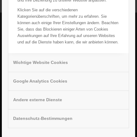
und Ihre Beziehung zu unserer Website anpassen.
Klicken Sie auf die verschiedenen
Kategorienüberschriften, um mehr zu erfahren. Sie
können auch einige Ihrer Einstellungen ändern. Beachten
Sie, dass das Blockieren einiger Arten von Cookies
ADRESSE
Auswirkungen auf Ihre Erfahrung auf unseren Websites
Tafel Coburg e.V.
und auf die Dienste haben kann, die wir anbieten können.
Rodacher Straße 63
96450 Coburg
Wichtige Website Cookies
Telefon: +49 (0) 9561 982 93 35
Telefax: +49 (0) 9561 982 93 33
E-Mail: kontakt@tafel-coburg.de
Google Analytics Cookies
Internet: www.tafel-coburg.de
Andere externe Dienste
Datenschutz-Bestimmungen