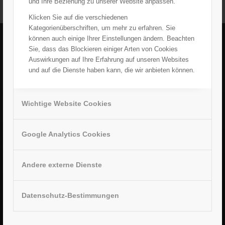
und Ihre Beziehung zu unserer Website anpassen.
Klicken Sie auf die verschiedenen
Kategorienüberschriften, um mehr zu erfahren. Sie
können auch einige Ihrer Einstellungen ändern. Beachten
Sie, dass das Blockieren einiger Arten von Cookies
ADRESSE
Auswirkungen auf Ihre Erfahrung auf unseren Websites
und auf die Dienste haben kann, die wir anbieten können.
Tafel Coburg e.V.
Rodacher Straße 63
96450 Coburg
Wichtige Website Cookies
Telefon: +49 (0) 9561 982 93 35
Telefax: +49 (0) 9561 982 93 33
Google Analytics Cookies
E-Mail: kontakt@tafel-coburg.de
Internet: www.tafel-coburg.de
Andere externe Dienste
Datenschutz-Bestimmungen