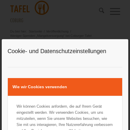
Du bist hier:
Startseite
/
Veröffentlichung
/
Weniger Spenden „Mangelversorgung“ bei Coburger Tafel
Cookie- und Datenschutzeinstellungen
„
“
Weniger Spenden
Mangelversorgung
bei Coburger Tafel
Neue Presse vom 26.07.2023
Die Coburger Tafel meistert derzeit herausfordernde Zeiten:
Wie wir Cookies verwenden
Immer weniger Supermärkte spenden Lebensmittel – aber immer
mehr Menschen brauchen Hilfe.
https://www.np-coburg.de/inhalt.weniger-spenden-
Wir können Cookies anfordern, die auf Ihrem Gerät
mangelversorgung-bei-coburger-tafel.2b3add83-7bf2-45fe-8d54-
eingestellt werden. Wir verwenden Cookies, um uns
910b7d496a64.html
mitzuteilen, wenn Sie unsere Websites besuchen, wie
Sie mit uns interagieren, Ihre Nutzererfahrung verbessern